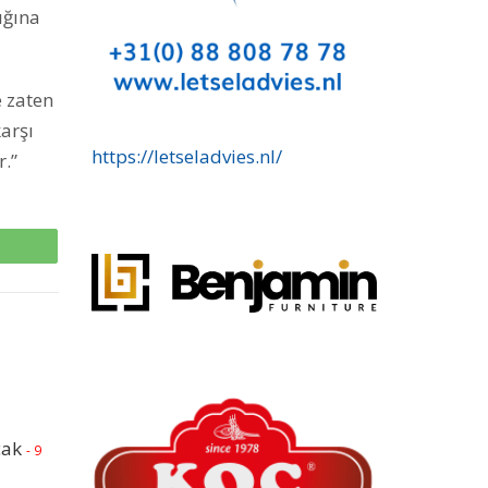
ığına
e zaten
karşı
https://letseladvies.nl/
r.”
p
cak
- 9