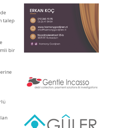
ede
n talep
ne
li bir
lerine
rlü
olan