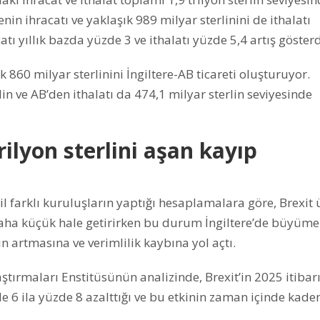
in ihracatı ve yaklaşık 989 milyar sterlinini de ithalatı
ı yıllık bazda yüzde 3 ve ithalatı yüzde 5,4 artış gösterd
 860 milyar sterlinini İngiltere-AB ticareti oluşturuyor.
rlin ve AB’den ithalatı da 474,1 milyar sterlin seviyesinde
rilyon sterlini aşan kayıp
il farklı kuruluşların yaptığı hesaplamalara göre, Brexit 
daha küçük hale getirirken bu durum İngiltere’de büyüme
n artmasına ve verimlilik kaybına yol açtı.
ştırmaları Enstitüsünün analizinde, Brexit’in 2025 itibar
üzde 6 ila yüzde 8 azalttığı ve bu etkinin zaman içinde kade