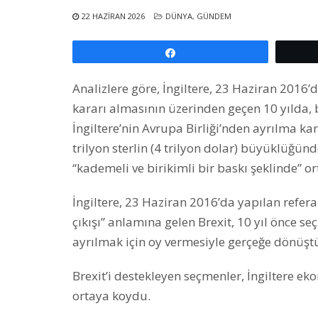
22 HAZIRAN 2026
DÜNYA
,
GÜNDEM
Paylaş
Analizlere göre, İngiltere, 23 Haziran 2016
kararı almasının üzerinden geçen 10 yılda, bi
İngiltere’nin Avrupa Birliği’nden ayrılma ka
trilyon sterlin (4 trilyon dolar) büyüklüğünd
“kademeli ve birikimli bir baskı şeklinde” ort
İngiltere, 23 Haziran 2016’da yapılan refe
çıkışı” anlamına gelen Brexit, 10 yıl önce s
ayrılmak için oy vermesiyle gerçeğe dönüştü 
Brexit’i destekleyen seçmenler, İngiltere 
ortaya koydu.