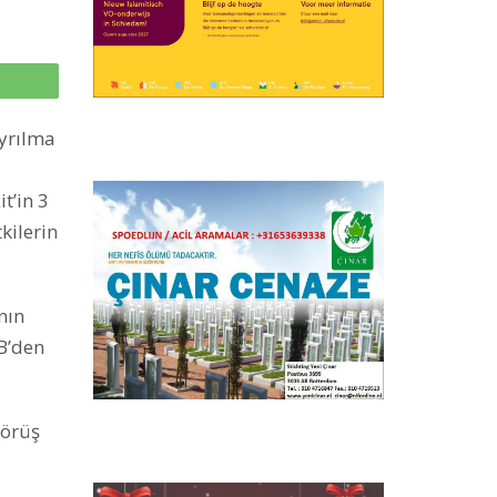
p
ayrılma
t’in 3
kilerin
nın
AB’den
görüş