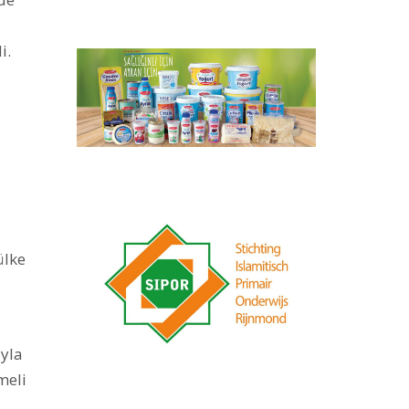
i.
ülke
ıyla
meli