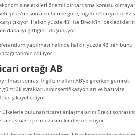
e ekonomisine etkileri önemli bir tartışma konusu olmaya 
i Ipsos’un son anketlerine göre, İngiltere’nin yüzde 52’s
rşı çıkıyor. Halkın yüzde 48’i ise Brexit’in “bekledikleri
en daha iyi gittiğini” düşünüyor.
 referandum yapılması halinde halkın yüzde 48’inin bunu
kacağı tahmin ediliyor.
icari ortağı AB
 ayrılması sonrası İngiliz malları AB’ye girerken gümrük
gümrük evrakları, sınır sertifikasyonları ve bazı vize
elden şikayet ediyor.
er ülkelerle bulunan ticaret anlaşmalarını Brexit sonrasın
ret anlaşması için müzakereler devam ediyor.
ki ihracat ve ithalat toplamı 1,9 trilyon sterlin seviyesi