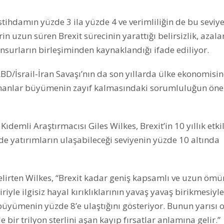
istihdamın yüzde 3 ila yüzde 4 ve verimliliğin de bu seviy
n uzun süren Brexit sürecinin yarattığı belirsizlik, azala
unsurların birleşiminden kaynaklandığı ifade ediliyor.
BD/İsrail-İran Savaşı’nın da son yıllarda ülke ekonomisi
anlar büyümenin zayıf kalmasındaki sorumluluğun önem
demli Araştırmacısı Giles Wilkes, Brexit’in 10 yıllık etki
e’de yatırımların ulaşabileceği seviyenin yüzde 10 altında
i belirten Wilkes, “Brexit kadar geniş kapsamlı ve uzun ömü
iyle ilgisiz hayal kırıklıklarının yavaş yavaş birikmesiyle
 büyümenin yüzde 8’e ulaştığını gösteriyor. Bunun yarısı 
bir trilyon sterlini aşan kayıp fırsatlar anlamına gelir.”