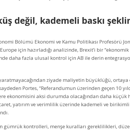
öküş değil, kademeli baskı şekl
 Ekonomi Bölümü Ekonomi ve Kamu Politikası Profesörü Jo
urope için hazırladığı analizinde, Brexit’i bir “ekonomik
inde daha fazla ulusal kontrol için AB ile derin entegras
tıp yaratmayacağından ziyade maliyetin büyüklüğü, ortaya 
u kaydeden Portes, “Referandumun üzerinden geçen 10 yıl
giltere ekonomisini aksi durumda olacağından daha küçük 
ticaret, yatırım ve verimlilik üzerinde kademeli ve birikimli
andı.
n gümrük kontrolleri, menşe kuralları gereklilikleri, düze