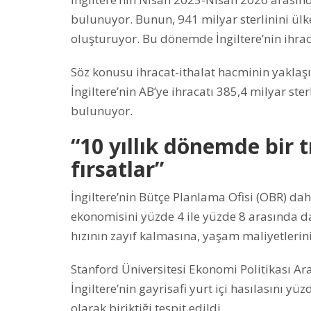
bulunuyor. Bunun, 941 milyar sterlinini ülken
oluşturuyor. Bu dönemde İngiltere’nin ihracat
Söz konusu ihracat-ithalat hacminin yaklaşık
İngiltere’nin AB’ye ihracatı 385,4 milyar ste
bulunuyor.
“10 yıllık dönemde bir t
fırsatlar”
İngiltere’nin Bütçe Planlama Ofisi (OBR) dah
ekonomisini yüzde 4 ile yüzde 8 arasında 
hızının zayıf kalmasına, yaşam maliyetlerini
Stanford Üniversitesi Ekonomi Politikası Ara
İngiltere’nin gayrisafi yurt içi hasılasını y
olarak biriktiği tespit edildi.