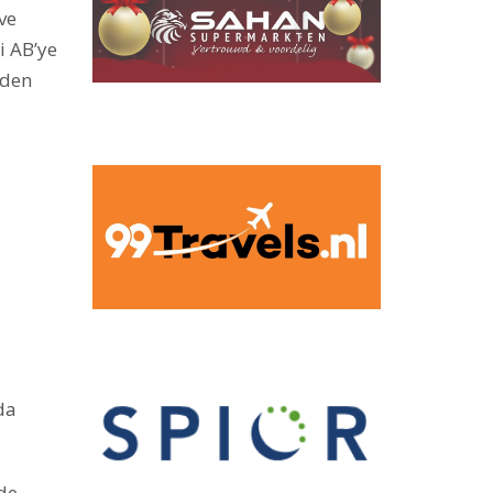
ve
i AB’ye
nden
da
nde