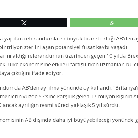
Tweetle
WhatsAp
’da yapılan referandumla en büyük ticaret ortağı AB’den 
r trilyon sterlini aşan potansiyel fırsat kaybı yaşadı.
rarını aldığı referandumun üzerinden geçen 10 yılda Brexi
eki ülke ekonomisine etkileri tartışılırken uzmanlar, bu et
aya çıktığını ifade ediyor.
randumda AB’den ayrılma yönünde oy kullandı. “Britanya’
eçmenlerin yüzde 52’sine karşılık gelen 17 milyon kişinin 
ancak ayrılığın resmi süreci yaklaşık 5 yıl sürdü.
ekonomisinin AB dışında daha iyi büyüyebileceği yönünde 