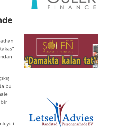
inde
nathan
 takas”
yondan
çıkış
da bu
hale
 bir
nleyici