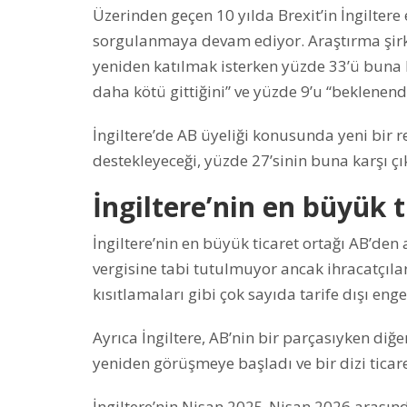
Üzerinden geçen 10 yılda Brexit’in İngilter
sorgulanmaya devam ediyor. Araştırma şirket
yeniden katılmak isterken yüzde 33’ü buna ka
daha kötü gittiğini” ve yüzde 9’u “beklenend
İngiltere’de AB üyeliği konusunda yeni bir
destekleyeceği, yüzde 27’sinin buna karşı çı
İngiltere’nin en büyük t
İngiltere’nin en büyük ticaret ortağı AB’den
vergisine tabi tutulmuyor ancak ihracatçılar 
kısıtlamaları gibi çok sayıda tarife dışı eng
Ayrıca İngiltere, AB’nin bir parçasıyken diğ
yeniden görüşmeye başladı ve bir dizi tica
İngiltere’nin Nisan 2025-Nisan 2026 arasında