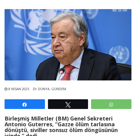
8 NISAN 2025
DÜNYA
,
GÜNDEM
Paylaş
Tweetle
WhatsAp
Birleşmiş Milletler (BM) Genel Sekreteri
Antonio Guterres, “Gazze ölüm tarlasına
dönüştü, siviller sonsuz ölüm döngüsünün
içinde.” dedi.