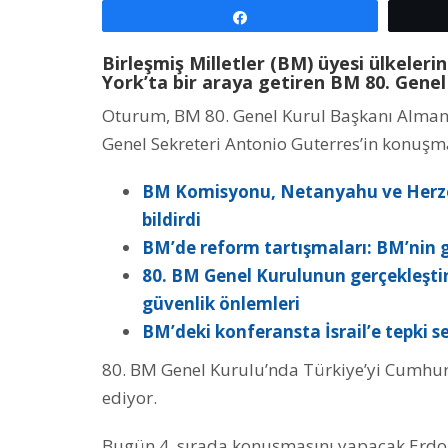
Paylaş
Birleşmiş Milletler (BM) üyesi ülkelerin
York’ta bir araya getiren BM 80. Genel
Oturum, BM 80. Genel Kurul Başkanı Alman
Genel Sekreteri Antonio Guterres’in konuşma
BM Komisyonu, Netanyahu ve Herzog’
bildirdi
BM’de reform tartışmaları: BM’nin g
80. BM Genel Kurulunun gerçekleşti
güvenlik önlemleri
BM’deki konferansta İsrail’e tepki se
80. BM Genel Kurulu’nda Türkiye’yi Cumhu
ediyor.
Bugün 4. sırada konuşmasını yapacak Erdoğa