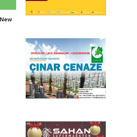
p
a New