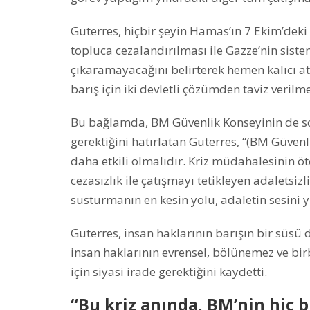
Guterres, hiçbir şeyin Hamas’ın 7 Ekim’deki s
topluca cezalandırılması ile Gazze’nin siste
çıkaramayacağını belirterek hemen kalıcı a
barış için iki devletli çözümden taviz verilm
Bu bağlamda, BM Güvenlik Konseyinin de so
gerektiğini hatırlatan Guterres, “(BM Güvenl
daha etkili olmalıdır. Kriz müdahalesinin öt
cezasızlık ile çatışmayı tetikleyen adaletsiz
susturmanın en kesin yolu, adaletin sesini y
Guterres, insan haklarının barışın bir süsü
insan haklarının evrensel, bölünemez ve bi
için siyasi irade gerektiğini kaydetti.
“Bu kriz anında, BM’nin hiç 