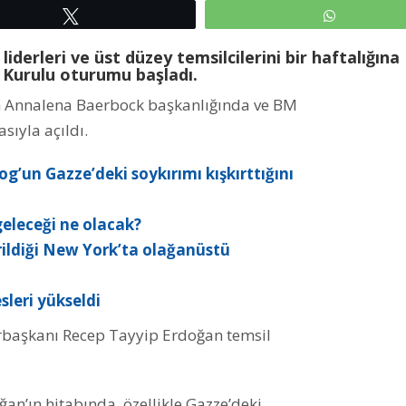
Tweetle
WhatsAp
 liderleri ve üst düzey temsilcilerini bir haftalığın
 Kurulu oturumu başladı.
 Annalena Baerbock başkanlığında ve BM
sıyla açıldı.
un Gazze’deki soykırımı kışkırttığını
eleceği ne olacak?
rildiği New York’ta olağanüstü
sleri yükseldi
rbaşkanı Recep Tayyip Erdoğan temsil
n’ın hitabında, özellikle Gazze’deki