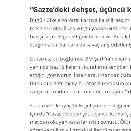
“Gazze’deki dehşet, üçüncü k
Bugün ülkelerin karşı karşıya kaldığı seçim
meselesi” olduğuna vurgu yapan Guterres, il
barışı seçmek gerektiğini belirtti ve “Anca
ettiğimiz bir barbarlıkla savaşlar şiddetleniy
Guterres, bu bağlamda BM Şartı’nın önemine
yanında bazı ülkelerin, kuralların kendileri
ettiğini görüyoruz. İnsanlara, insandan da
Bunu dile getirmeliyiz. Cezasızlık kaosun a
çatışmalarından bazılarını doğurmuştur.”
Sudan ve Ukrayna’daki gelişmelere değinen
için de “Gazze’deki dehşet, üçüncü korkunç y
meydan okuyan kararların bir sonucu. Ölüm 
görev yaptığım yıllardaki diğer tüm çatışmal