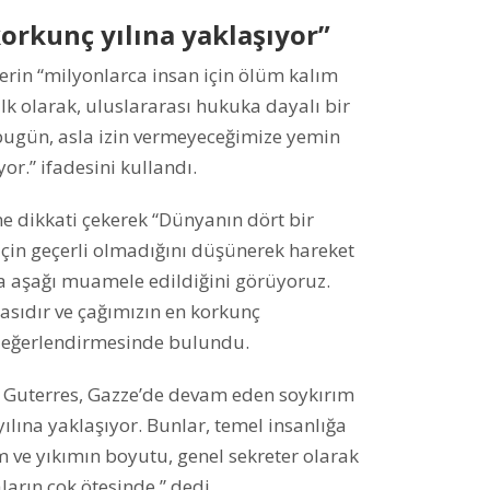
orkunç yılına yaklaşıyor”
lerin “milyonlarca insan için ölüm kalım
k olarak, uluslararası hukuka dayalı bir
k bugün, asla izin vermeyeceğimize yemin
or.” ifadesini kullandı.
 dikkati çekerek “Dünyanın dört bir
 için geçerli olmadığını düşünerek hareket
ha aşağı muamele edildiğini görüyoruz.
nasıdır ve çağımızın en korkunç
 değerlendirmesinde bulundu.
 Guterres, Gazze’de devam eden soykırım
ılına yaklaşıyor. Bunlar, temel insanlığa
ve yıkımın boyutu, genel sekreter olarak
arın çok ötesinde.” dedi.