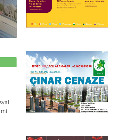
p
syal
lami