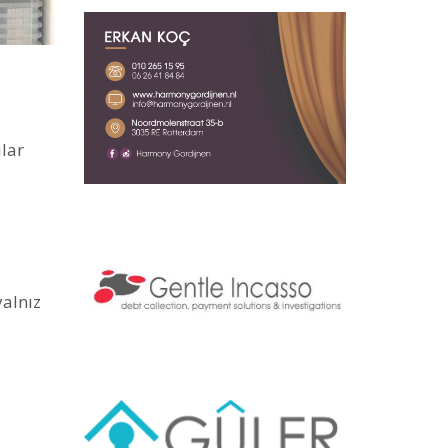
ılar
yalnız