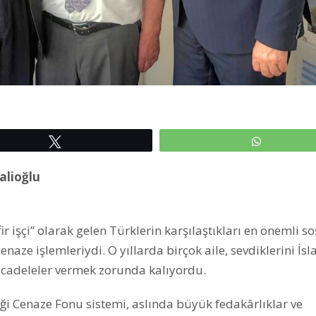
Tweetle
WhatsAp
alioğlu
r işçi” olarak gelen Türklerin karşılaştıkları en önemli so
naze işlemleriydi. O yıllarda birçok aile, sevdiklerini İs
cadeleler vermek zorunda kalıyordu.
i Cenaze Fonu sistemi, aslında büyük fedakârlıklar ve