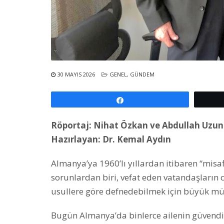
30 MAYIS 2026
GENEL
,
GÜNDEM
Paylaş
Röportaj: Nihat Özkan ve Abdullah Uzun
Hazırlayan: Dr. Kemal Aydın
Almanya’ya 1960’lı yıllardan itibaren “misafi
sorunlardan biri, vefat eden vatandaşların ce
usullere göre defnedebilmek için büyük mü
Bugün Almanya’da binlerce ailenin güvendiğ