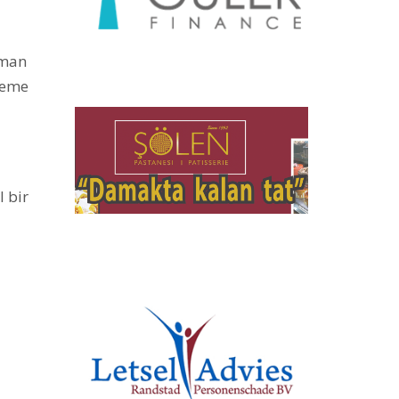
üman
deme
 bir