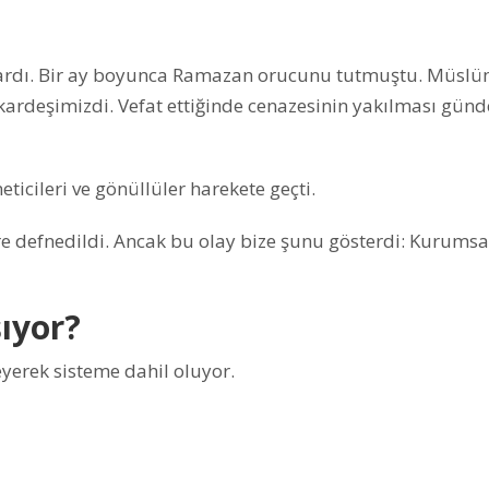
vardı. Bir ay boyunca Ramazan orucunu tutmuştu. Müsl
 kardeşimizdi. Vefat ettiğinde cenazesinin yakılması gün
ticileri ve gönüllüler harekete geçti.
e defnedildi. Ancak bu olay bize şunu gösterdi: Kurumsal
ıyor?
eyerek sisteme dahil oluyor.