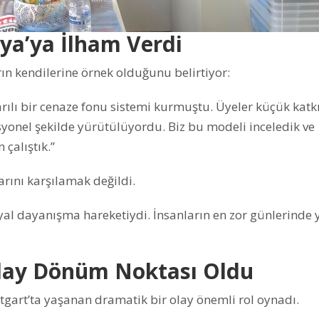
ya’ya İlham Verdi
n kendilerine örnek olduğunu belirtiyor:
arılı bir cenaze fonu sistemi kurmuştu. Üyeler küçük katk
syonel şekilde yürütülüyordu. Biz bu modeli inceledik ve
çalıştık.”
rını karşılamak değildi.
yal dayanışma hareketiydi. İnsanların en zor günlerinde 
Olay Dönüm Noktası Oldu
tgart’ta yaşanan dramatik bir olay önemli rol oynadı.