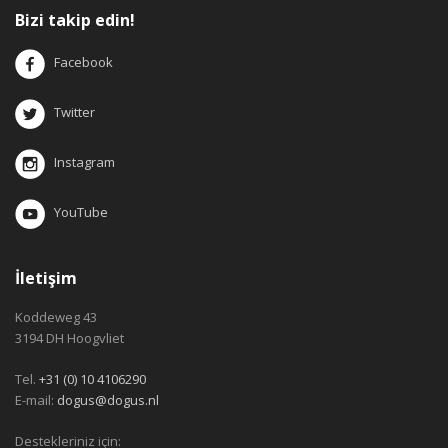
Bizi takip edin!
Facebook
Twitter
Instagram
YouTube
İletişim
Koddeweg 43
3194 DH Hoogvliet
Tel.
+31 (0) 10 4106290
E-mail:
dogus@dogus.nl
Destekleriniz için: