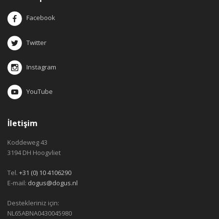
Facebook
Twitter
Instagram
YouTube
İletişim
Koddeweg 43
3194 DH Hoogvliet
Tel.
+31 (0) 10 4106290
E-mail:
dogus@dogus.nl
Destekleriniz için:
NL65ABNA0430045980