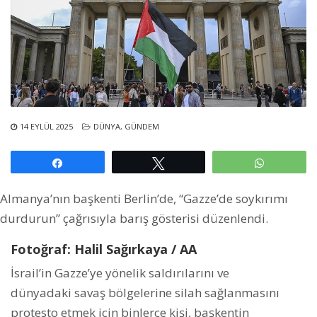
14 EYLÜL 2025
DÜNYA
,
GÜNDEM
Paylaş
Tweetle
WhatsAp
Almanya’nın başkenti Berlin’de, “Gazze’de soykırımı
durdurun” çağrısıyla barış gösterisi düzenlendi.
Fotoğraf: Halil Sağırkaya / AA
İsrail’in Gazze’ye yönelik saldırılarını ve
dünyadaki savaş bölgelerine silah sağlanmasını
protesto etmek için binlerce kişi, başkentin