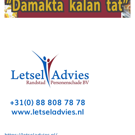
https://letseladvies.nl/