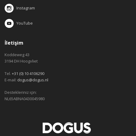
Instagram
YouTube
İletişim
Koddeweg 43
3194 DH Hoogvliet
Tel.
+31 (0) 10 4106290
E-mail:
dogus@dogus.nl
Destekleriniz için:
NL65ABNA0430045980