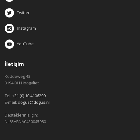
Twitter
Instagram
YouTube
İletişim
Koddeweg 43
3194 DH Hoogvliet
Tel.
+31 (0) 10 4106290
E-mail:
dogus@dogus.nl
Destekleriniz için:
NL65ABNA0430045980