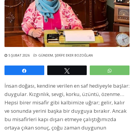
5 ŞUBAT 2026
GÜNDEM
,
ŞERIFE EKER BOZOĞLAN
Paylaş
Tweetle
WhatsAp
İnsan doğası, kendine verilen en saf hediyeyle başlar:
duygular. Kızgınlık, sevgi, korku, üzüntü, özenme…
Hepsi birer misafir gibi kalbimize uğrar; gelir, kalır
ve sonunda yerini başka bir duyguya bırakır. Ancak
bu misafirleri kapı dışarı etmeye çalıştığımızda
ortaya çıkan sonuç, çoğu zaman duygunun