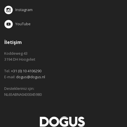
Instagram
YouTube
İletişim
Koddeweg 43
3194 DH Hoogvliet
Tel.
+31 (0) 10 4106290
E-mail:
dogus@dogus.nl
Destekleriniz için:
NL65ABNA0430045980