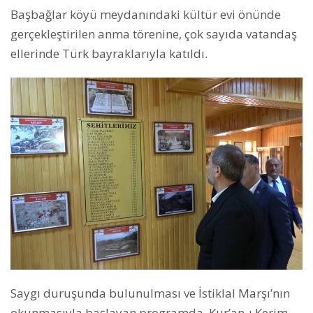
Başbağlar köyü meydanındaki kültür evi önünde
gerçekleştirilen anma törenine, çok sayıda vatandaş
ellerinde Türk bayraklarıyla katıldı.
Saygı duruşunda bulunulması ve İstiklal Marşı’nın
okunmasıyla başlayan programda, Kur’an-ı Kerim