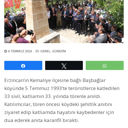
6 TEMMUZ 2026
GENEL
,
GÜNDEM
Paylaş
Tweetle
WhatsAp
Erzincan’ın Kemaliye ilçesine bağlı Başbağlar
köyünde 5 Temmuz 1993’te teröristlerce katledilen
33 sivil, katliamın 33. yılında törenle anıldı.
Katılımcılar, tören öncesi köydeki şehitlik anıtını
ziyaret edip katliamda hayatını kaybedenler için
dua ederek anıta karanfil bıraktı.