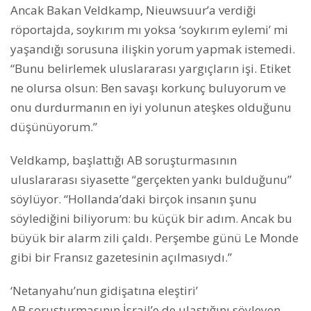
Ancak Bakan Veldkamp, ​​Nieuwsuur’a verdiği
röportajda, soykırım mı yoksa ‘soykırım eylemi’ mi
yaşandığı sorusuna ilişkin yorum yapmak istemedi.
“Bunu belirlemek uluslararası yargıçların işi. Etiket
ne olursa olsun: Ben savaşı korkunç buluyorum ve
onu durdurmanın en iyi yolunun ateşkes olduğunu
düşünüyorum.”
Veldkamp, ​​başlattığı AB soruşturmasının
uluslararası siyasette “gerçekten yankı bulduğunu”
söylüyor. “Hollanda’daki birçok insanın şunu
söylediğini biliyorum: bu küçük bir adım. Ancak bu
büyük bir alarm zili çaldı. Perşembe günü Le Monde
gibi bir Fransız gazetesinin açılmasıydı.”
‘Netanyahu’nun gidişatına eleştiri’
AB soruşturmasının İsrail’e de ulaştığını söyleyen