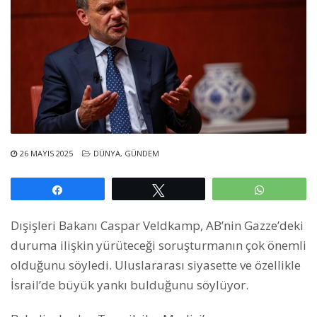
26 MAYIS 2025
DÜNYA
,
GÜNDEM
Paylaş
Tweetle
WhatsAp
Dışişleri Bakanı Caspar Veldkamp, ​​AB’nin Gazze’deki
duruma ilişkin yürüteceği soruşturmanın çok önemli
olduğunu söyledi. Uluslararası siyasette ve özellikle
İsrail’de büyük yankı bulduğunu söylüyor.