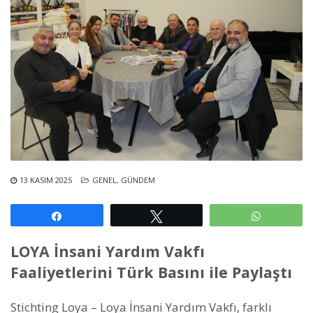
13 KASIM 2025
GENEL
,
GÜNDEM
Paylaş
Tweetle
WhatsAp
LOYA İnsani Yardım Vakfı
Faaliyetlerini Türk Basını ile Paylaştı
Stichting Loya – Loya İnsani Yardım Vakfı, farklı