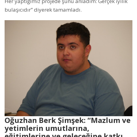
Her yaptığımız projede şunu anladım: Gerçek iyilik
bulaşıcıdır” diyerek tamamladı.
Oğuzhan Berk Şimşek: “Mazlum ve
yetimlerin umutlarına,
eğitimlerine ve geleceğine katkı