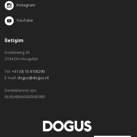
Instagram
YouTube
İletişim
Koddeweg 43
3194 DH Hoogvliet
Tel.
+31 (0) 10 4106290
E-mail:
dogus@dogus.nl
Destekleriniz için:
NL65ABNA0430045980