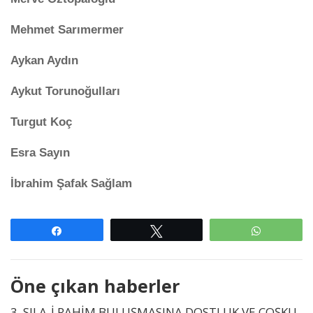
Mehmet Sarımermer
Aykan Aydın
Aykut Torunoğulları
Turgut Koç
Esra Sayın
İbrahim Şafak Sağlam
Paylaş
Tweetle
WhatsAp
Öne çıkan haberler
3. SILA-İ RAHİM BULUŞMASINA DOSTLUK VE COŞKU