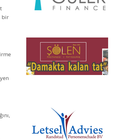
t
 bir
tirme
iyen
ğını,
: