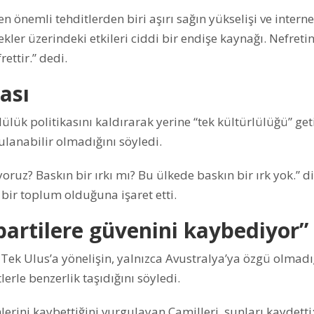
en önemli tehditlerden biri aşırı sağın yükselişi ve interne
ekler üzerindeki etkileri ciddi bir endişe kaynağı. Nefretin
ettir.” dedi.
ası
ülük politikasını kaldırarak yerine “tek kültürlülüğü” ge
lanabilir olmadığını söyledi.
oruz? Baskın bir ırkı mı? Bu ülkede baskın bir ırk yok.” d
 bir toplum olduğuna işaret etti.
partilere güvenini kaybediyor”
 Tek Ulus’a yönelişin, yalnızca Avustralya’ya özgü olmadı
erle benzerlik taşıdığını söyledi.
erini kaybettiğini vurgulayan Camilleri, şunları kaydetti