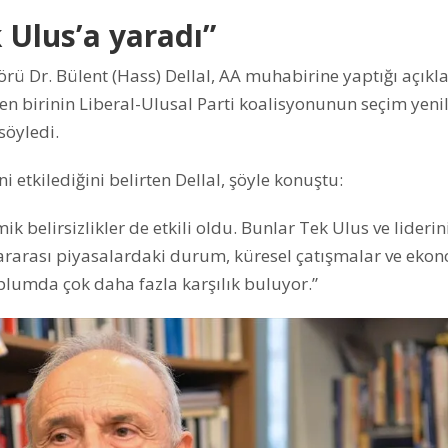
 Ulus’a yaradı”
törü Dr. Bülent (Hass) Dellal, AA muhabirine yaptığı açık
n birinin Liberal-Ulusal Parti koalisyonunun seçim yenil
söyledi.
 etkilediğini belirten Dellal, şöyle konuştu:
ik belirsizlikler de etkili oldu. Bunlar Tek Ulus ve liderin
slararası piyasalardaki durum, küresel çatışmalar ve eko
plumda çok daha fazla karşılık buluyor.”