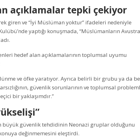
n açıklamalar tepki çekiyor
k giren ve “İyi Müslüman yoktur” ifadeleri nedeniyle
n Kulübü’nde yaptığı konuşmada, “Müslümanların Avustra
ladı.
enleri hedef alan açıklamalarının toplumsal uyumu
:
nme ve öfke yaratıyor. Ayrıca belirli bir grubu ya da bel
rarsızlığının, güvenlik sorunlarının ve toplumsal problem
çici bir yaklaşımdır.”
yükselişi”
en büyük güvenlik tehdidinin Neonazi gruplar olduğunu
u konuya değinmemesini eleştirdi.