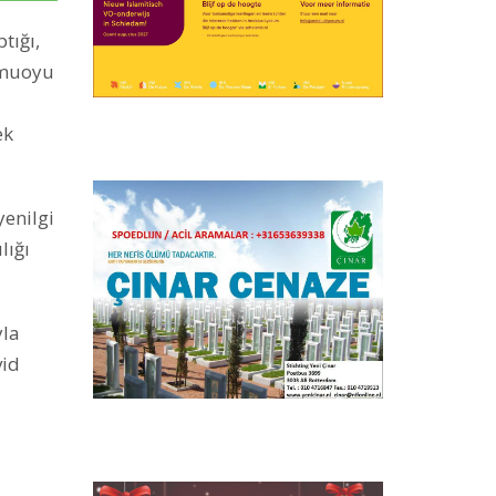
tığı,
amuoyu
ek
yenilgi
lığı
yla
vid