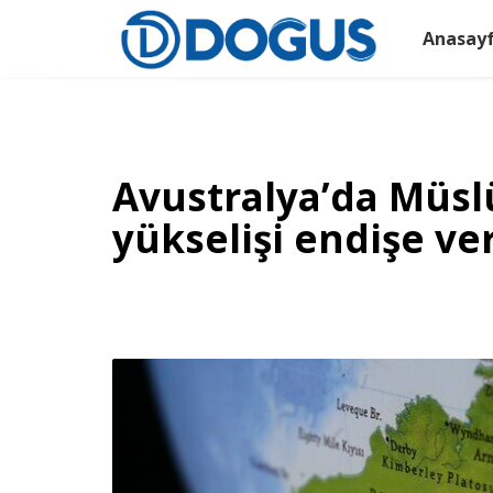
Anasay
Avustralya’da Müsl
yükselişi endişe ve