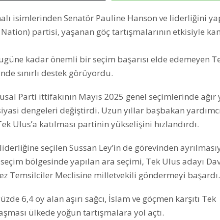
alı isimlerinden Senatör Pauline Hanson ve liderliğini yap
ation) partisi, yaşanan göç tartışmalarının etkisiyle k
k bugüne kadar önemli bir seçim başarısı elde edemeyen T
nde sınırlı destek görüyordu.
usal Parti ittifakının Mayıs 2025 genel seçimlerinde ağır 
siyasi dengeleri değiştirdi. Uzun yıllar başbakan yardımcı
ek Ulus’a katılması partinin yükselişini hızlandırdı.
 liderliğine seçilen Sussan Ley’in de görevinden ayrılması
seçim bölgesinde yapılan ara seçimi, Tek Ulus adayı Da
 kez Temsilciler Meclisine milletvekili göndermeyi başardı.
üzde 6,4 oy alan aşırı sağcı, İslam ve göçmen karşıtı Tek
aşması ülkede yoğun tartışmalara yol açtı.