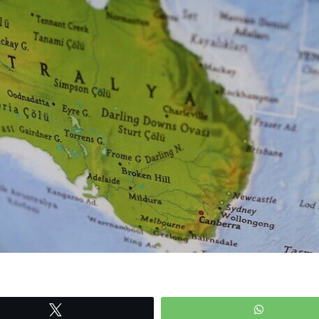
Tweetle
WhatsAp