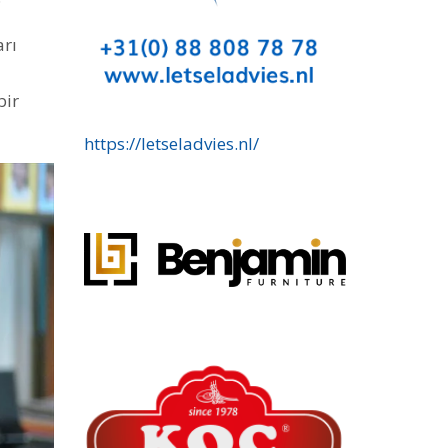
arı
bir
https://letseladvies.nl/