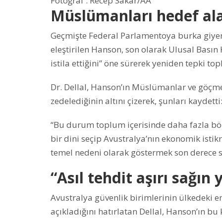
Fotoğraf : Recep Sakar/AA
Müslümanları hedef ala
Geçmişte Federal Parlamentoya burka giyere
eleştirilen Hanson, son olarak Ulusal Bası
istila ettiğini” öne sürerek yeniden tepki top
Dr. Dellal, Hanson’ın Müslümanlar ve göçm
zedelediğinin altını çizerek, şunları kaydetti
“Bu durum toplum içerisinde daha fazla bölü
bir dini seçip Avustralya’nın ekonomik istik
temel nedeni olarak göstermek son derece se
“Asıl tehdit aşırı sağın 
Avustralya güvenlik birimlerinin ülkedeki 
açıkladığını hatırlatan Dellal, Hanson’ın b