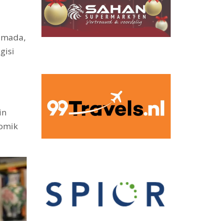
lamada,
gisi
in
nomik