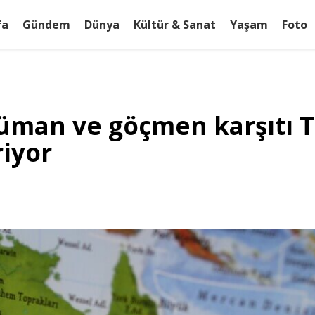
fa
Gündem
Dünya
Kültür & Sanat
Yaşam
Foto
üman ve göçmen karşıtı T
riyor