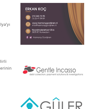
lya’yı
irli
lerinin