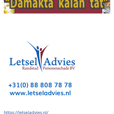
https://letseladvies.nl/