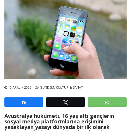
10 ARALIK 2025
GÜNDEM
,
KÜLTÜR & SANAT
Paylaş
Tweetle
WhatsAp
Avustralya hükümeti, 16 yaş altı gençlerin
sosyal medya platformlarına erişimini
yasaklayan yasayı dünyada bir ilk olarak