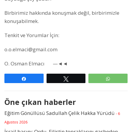
Birbirimiz hakkında konuşmak değil, birbirimizle
konuşabilmek.
Tenkit ve Yorumlar İçin:
o.o.elmaci@gmail.com
O. Osman Elmacı —◄◄
Paylaş
Tweetle
WhatsAp
Öne çıkan haberler
Eğitim Gönüllüsü Sadullah Çelik Hakka Yürüdü
- 6
Ağustos 2026
İsrail basını: Ordu, Filistin topraklarını gasbeden