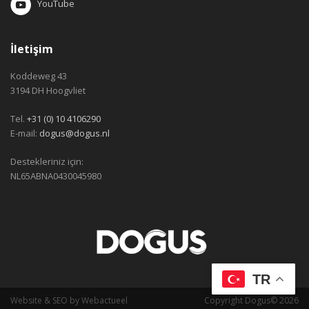
YouTube
İletişim
Koddeweg 43
3194 DH Hoogvliet
Tel.
+31 (0) 10 4106290
E-mail:
dogus@dogus.nl
Destekleriniz için:
NL65ABNA0430045980
TR
Website
&
SEO
by
Webactueel
Copyright Dogus© 2026