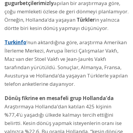
gugurbetçilerimizly
apılan bir araştırmaya göre,
çoğu memleketi özlese de geri dönmeyi planlamıyor.
Örneğin, Hollanda’da yaşayan
Türkler
in yalnızca
dörtte biri kesin dönüş yapmayı düşünüyor.
Turkinfo
’nun aktardığına göre, araştırma Amerikan
İlerleme Merkezi, Avrupa İlerici Çalışmalar Vakfı,
Maz van der Stoel Vakfı ve Jean-Jaurès Vakfı
tarafından yürütüldü. Sonuçlar, Almanya, Fransa,
Avusturya ve Hollanda’da yaşayan Türklerle yapılan
telefon anketlerine dayanıyor.
Dönüş fikrine en mesafeli grup Hollanda’da
Araştırmaya Hollanda’dan katılan 425 kişinin
%77,4’ü yaşadığı ülkede kalmayı tercih ettiğini
belirtti. Kesin dönüş yapmak isteyenlerin oranı ise
yalnızca %22,6. Bu oranla Hollanda, “kesin dönüşe