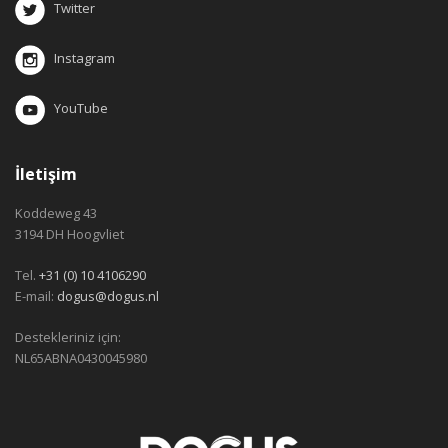
Twitter
Instagram
YouTube
İletişim
Koddeweg 43
3194 DH Hoogvliet
Tel.
+31 (0) 10 4106290
E-mail:
dogus@dogus.nl
Destekleriniz için:
NL65ABNA0430045980