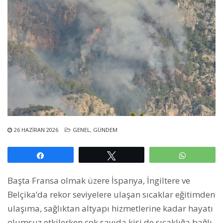
26 HAZIRAN 2026
GENEL
,
GÜNDEM
Paylaş
Tweetle
WhatsAp
Başta Fransa olmak üzere İspanya, İngiltere ve
Belçika’da rekor seviyelere ulaşan sıcaklar eğitimden
ulaşıma, sağlıktan altyapı hizmetlerine kadar hayatı
olumsuz etkilerken çok sayıda kişi de sıcaklığa bağlı