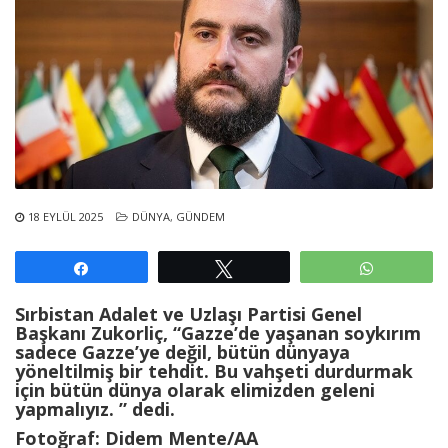
18 EYLÜL 2025
DÜNYA
,
GÜNDEM
Paylaş
Tweetle
WhatsAp
Sırbistan Adalet ve Uzlaşı Partisi Genel
Başkanı Zukorliç, “Gazze’de yaşanan soykırım
sadece Gazze’ye değil, bütün dünyaya
yöneltilmiş bir tehdit. Bu vahşeti durdurmak
için bütün dünya olarak elimizden geleni
yapmalıyız. ” dedi.
Fotoğraf: Didem Mente/AA