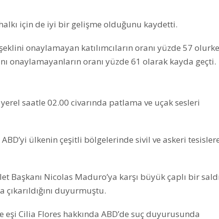
alkı için de iyi bir gelişme olduğunu kaydetti.
eklini onaylamayan katılımcıların oranı yüzde 57 olurk
ını onaylamayanların oranı yüzde 61 olarak kayda geçti.
 yerel saatle 02.00 civarında patlama ve uçak sesleri
D’yi ülkenin çeşitli bölgelerinde sivil ve askeri tesisler
t Başkanı Nicolas Maduro’ya karşı büyük çaplı bir saldı
na çıkarıldığını duyurmuştu.
 eşi Cilia Flores hakkında ABD’de suç duyurusunda