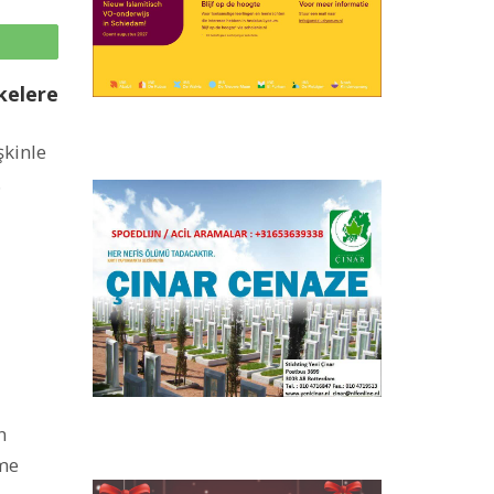
p
kelere
şkinle
.
n
şme