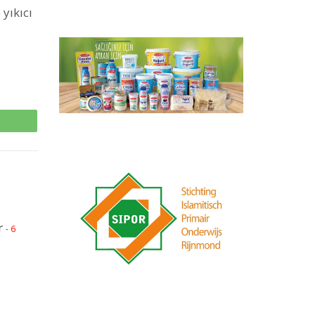
yıkıcı
p
r
- 6