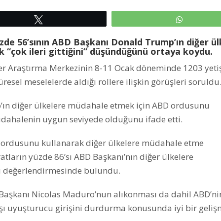
Tweetle
WhatsAp
üzde 56’sının ABD Başkanı Donald Trump’ın diğer ül
 “çok ileri gittiğini” düşündüğünü ortaya koydu.
iler Araştırma Merkezinin 8-11 Ocak döneminde 1203 yeti
üresel meselelerde aldığı rollere ilişkin görüşleri soruldu
p’ın diğer ülkelere müdahale etmek için ABD ordusunu
 müdahalenin uygun seviyede olduğunu ifade etti.
 ordusunu kullanarak diğer ülkelere müdahale etme
tların yüzde 86’sı ABD Başkanı’nın diğer ülkelere
ı değerlendirmesinde bulundu.
t Başkanı Nicolas Maduro’nun alıkonması da dahil ABD’ni
şı uyuşturucu girişini durdurma konusunda iyi bir geli