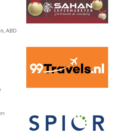
en, ABD
e
rı