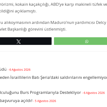
zmi, kokain kaçakçılığı, ABD’ye karşı makineli tüfek ve 
ldiğini açıklamıştı.
yu alıkoymasının ardından Maduro’nun yardımcısı Delcy
let Başkanlığı görevini üstlenmişti.
Tweetle
WhatsAp
rüdü
- 6 Ağustos 2026
beden İsraillilerin Batı Şeria’daki saldırılarını engellemiyo
olculuğunu Burs Programlarıyla Destekliyor
- 6 Ağustos 2026
başvuruya açıldı!
- 5 Ağustos 2026