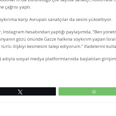
me çağrısı yaptı.
soykırıma karşı Avrupalı sanatçılar da sesini yükseltiyor.
, Instagram hesabından yaptığı paylaşımda, “Ben yöne
yanın gözü önünde Gazze halkına soykırım yapan İsrai
r türlü ilişkiyi kesmesini talep ediyorum.” ifadelerini kull
 ile) adıyla sosyal medya platformlarında başlatılan girişi
Tweetle
WhatsAp