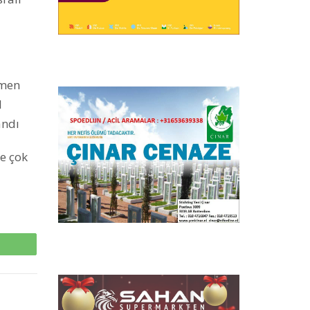
tmen
l
andı
me çok
p