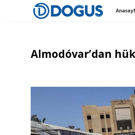
Anasay
Almodóvar’dan hük