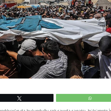
Tweetle
WhatsAp
odóvar’ın da bulunduğu çok sayıda sanatçı, hükümete İs