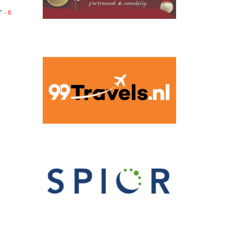
r
- 6