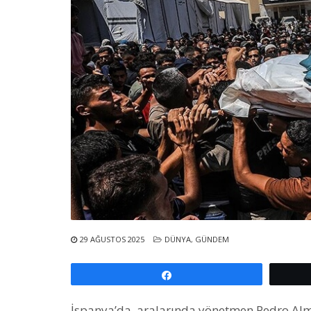
29 AĞUSTOS 2025
DÜNYA
,
GÜNDEM
Paylaş
İspanya’da, aralarında yönetmen Pedro Alm