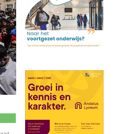
p
rail