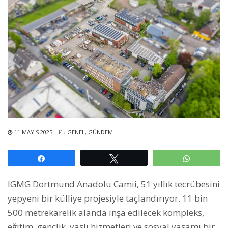
11 MAYIS 2025
GENEL
,
GÜNDEM
Paylaş
Tweetle
WhatsAp
IGMG Dortmund Anadolu Camii, 51 yıllık tecrübesini
yepyeni bir külliye projesiyle taçlandırıyor. 11 bin
500 metrekarelik alanda inşa edilecek kompleks,
eğitim, gençlik, yaşlı hizmetleri ve sosyal yaşamı bir