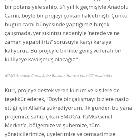
bir potansiyele sahip. 51 yıllık geçmişiyle Anadolu
Camii, böyle bir projeyi çoktan hak etmişti. Çünkü
bugün cami bünyesinde yaptığımız birçok
çalışmada, yer sıkıntısı nedeniyle ‘nerede ve ne
zaman yapabiliriz?’ sorusuyla karşı karşıya
kalıyoruz. Bu projeyle birlikte geniş ve ferah bir
külliyeye kavuşmuş olacağız.”
IGMG Anadolu Camii Şube Başkanı Hamza Kuri @Camiahaber
Kuri, projeye destek veren kurum ve kişilere de
teşekkür ederek, “Böyle bir çalışmayı bizlere nasip
ettiği için Allah’a şükrediyorum. İlk günden bu yana
projemize sahip çıkan EMUG’a, IGMG Genel
Merkez’e, bölgemize ve şubemize, tüm
yöneticilerimize, üyelerimize ve cemaatimize