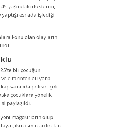
n 45 yaşındaki doktorun,
yaptığı esnada işlediği
alara konu olan olayların
ildi.
uklu
25’te bir çocuğun
ı ve o tarihten bu yana
 kapsamında polisin, çok
başka çocuklara yönelik
isi paylaşıldı.
 yeni mağdurların olup
 ortaya çıkmasının ardından