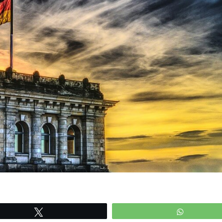
Tweetle
WhatsAp