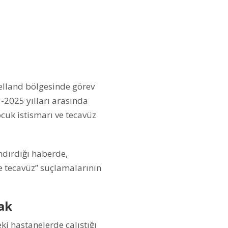
lland bölgesinde görev
-2025 yılları arasında
ocuk istismarı ve tecavüz
ndırdığı haberde,
e tecavüz” suçlamalarının
ak
i hastanelerde çalıştığı