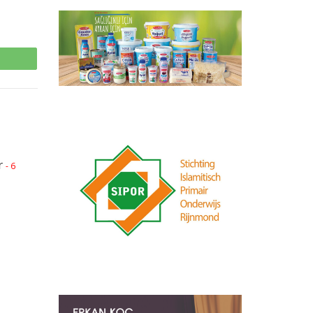
p
r
- 6