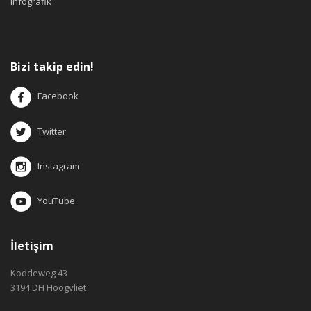
infografik
Bizi takip edin!
Facebook
Twitter
Instagram
YouTube
İletişim
Koddeweg 43
3194 DH Hoogvliet