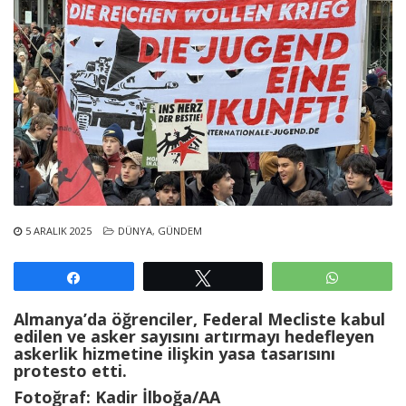
5 ARALIK 2025
DÜNYA
,
GÜNDEM
Paylaş
Tweetle
WhatsAp
Almanya’da öğrenciler, Federal Mecliste kabul
edilen ve asker sayısını artırmayı hedefleyen
askerlik hizmetine ilişkin yasa tasarısını
protesto etti.
Fotoğraf: Kadir İlboğa/AA