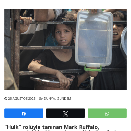
25 AĞUSTOS 2025
DÜNYA
,
GÜNDEM
Paylaş
Tweetle
WhatsAp
“Hulk” rolüyle tanınan Mark Ruffalo,