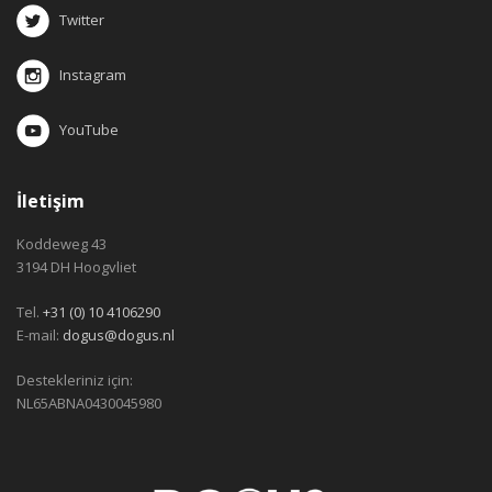
Twitter
Instagram
YouTube
İletişim
Koddeweg 43
3194 DH Hoogvliet
Tel.
+31 (0) 10 4106290
E-mail:
dogus@dogus.nl
Destekleriniz için:
NL65ABNA0430045980