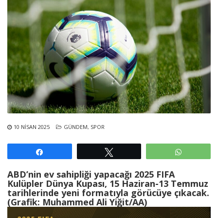
10 NISAN 2025
GÜNDEM
,
SPOR
Paylaş
Tweetle
WhatsAp
ABD’nin ev sahipliği yapacağı 2025 FIFA
Kulüpler Dünya Kupası, 15 Haziran-13 Temmuz
tarihlerinde yeni formatıyla görücüye çıkacak.
(Grafik: Muhammed Ali Yiğit/AA)