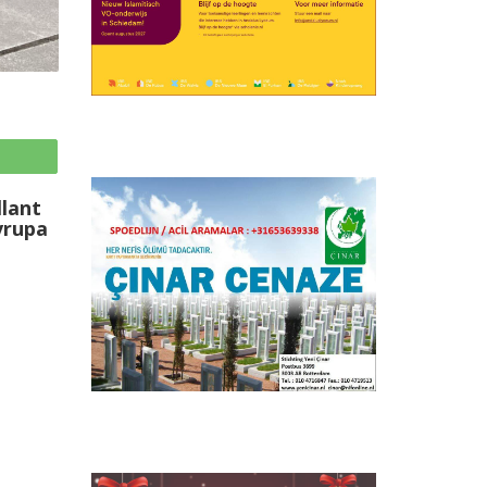
p
llant
vrupa