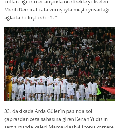
kullandığı korner atışında ön direkte yükselen
Merih Demiral kafa vuruşuyla meşin yuvarlağı
ağlarla buluşturdu: 2-0.
33. dakikada Arda Güler’in pasında sol
çaprazdan ceza sahasına giren Kenan Yıldız’ın
sert şutunda kaleci Mamardashvili topu kornere