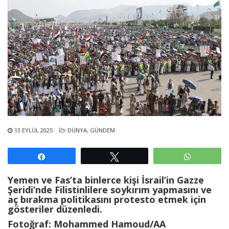
13 EYLÜL 2025
DÜNYA
,
GÜNDEM
Paylaş
Tweetle
WhatsAp
Yemen ve Fas’ta binlerce kişi İsrail’in Gazze
Şeridi’nde Filistinlilere soykırım yapmasını ve
aç bırakma politikasını protesto etmek için
gösteriler düzenledi.
Fotoğraf: Mohammed Hamoud/AA