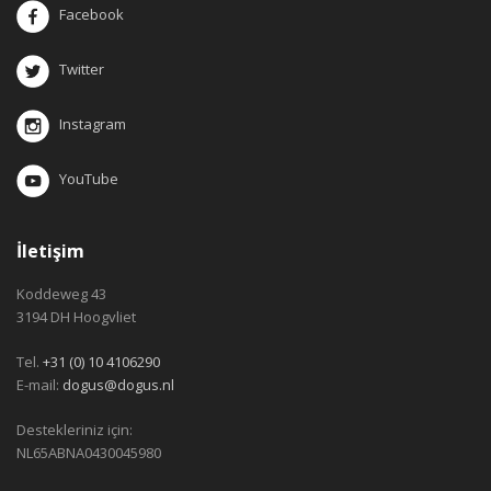
Facebook
Twitter
Instagram
YouTube
İletişim
Koddeweg 43
3194 DH Hoogvliet
Tel.
+31 (0) 10 4106290
E-mail:
dogus@dogus.nl
Destekleriniz için:
NL65ABNA0430045980