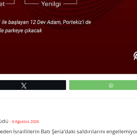
Tweetle
WhatsAp
rüdü
- 6 Ağustos 2026
beden İsraillilerin Batı Şeria’daki saldırılarını engellemiyo