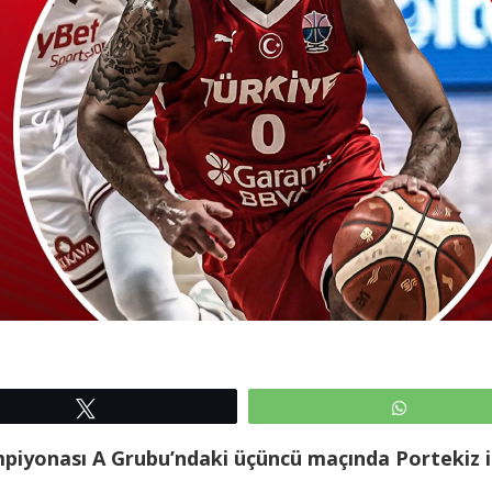
Tweetle
WhatsAp
ampiyonası A Grubu’ndaki üçüncü maçında Portekiz i