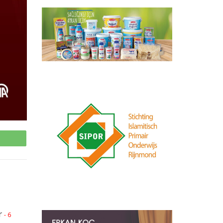
p
r
- 6