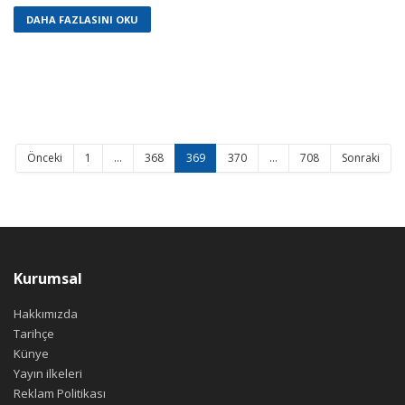
DAHA FAZLASINI OKU
Önceki
1
…
368
369
370
…
708
Sonraki
Kurumsal
Hakkımızda
Tarihçe
Künye
Yayın ilkeleri
Reklam Politikası